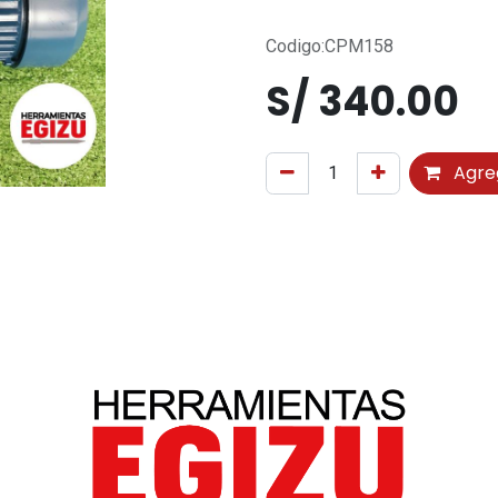
Codigo:CPM158
S/
340.00
Agreg