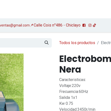
MIENTAS
NOSOTROS
CONTACTO
📌Calle Cois n°486 - Chiclayo
.ventas@gmail.com
Todos los productos
Elect
Electrobomb
Nera
Caracteristicas:
Voltaje:220v
Frecuencia:60Hz
Salida 1x1
Kw 0.75
Velocidad:3450r/min