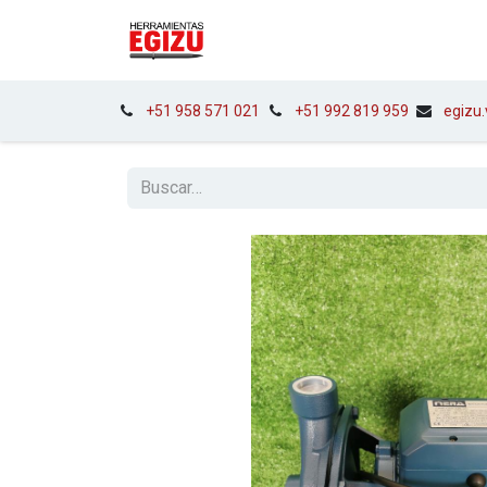
INICIO
EQUIPOS
HERRA
+51 958 571 021
+51 992 819 959
egizu