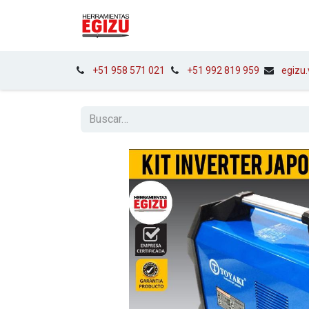
INICIO
EQUIPOS
HERRA
+51 958 571 021
+51 992 819 959
egizu